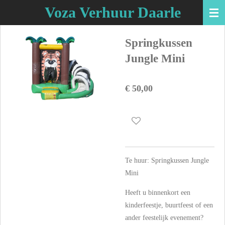
Voza Verhuur Daarle
Ga
direct
naar
Springkussen
de
Jungle Mini
hoofdinhoud
€ 50,00
Te huur: Springkussen Jungle
Mini
Heeft u binnenkort een
kinderfeestje, buurtfeest of een
ander feestelijk evenement?